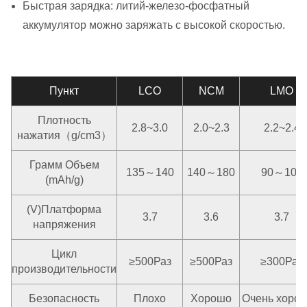
Быстрая зарядка: литий-железо-фосфатный
аккумулятор можно заряжать с высокой скоростью.
Пункт
LCO
NCM
LMO
Плотность
2.8~3.0
2.0~2.3
2.2~2.4
нажатия（g/cm3）
Грамм Объем
135～140
140～180
90～100
(mAh/g)
(V)Платформа
3.7
3.6
3.7
напряжения
Цикл
≥500Раз
≥500Раз
≥300Раз
производительности
Безопасность
Плохо
Хорошо
Очень хоро