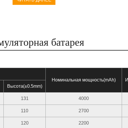
муляторная батарея
Номинальная мощность(mAh)
И
Высота(±0.5mm)
131
4000
110
2700
120
2200