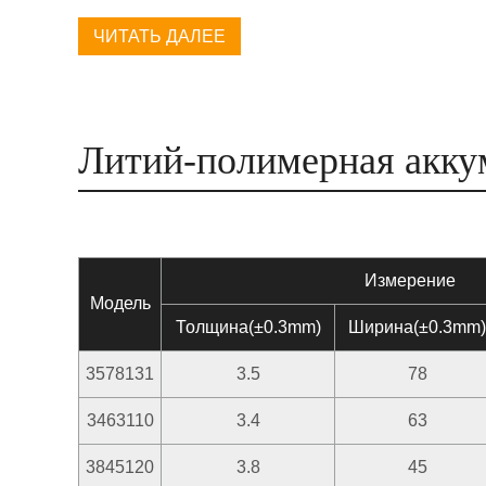
ЧИТАТЬ ДАЛЕЕ
Литий-полимерная акку
Измерение
Модель
Толщина(±0.3mm)
Ширина(±0.3mm)
3578131
3.5
78
3463110
3.4
63
3845120
3.8
45