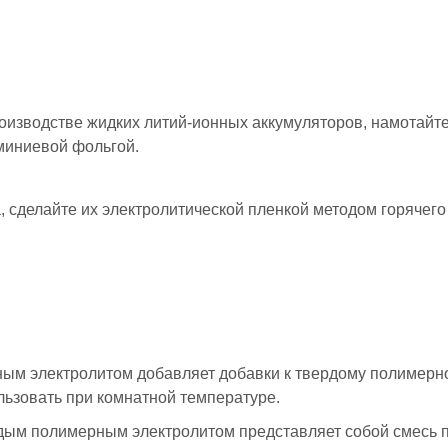
производстве жидких литий-ионных аккумуляторов, намотай
юминиевой фольгой.
, сделайте их электролитической пленкой методом горячег
ым электролитом добавляет добавки к твердому полимерн
льзовать при комнатной температуре.
рдым полимерным электролитом представляет собой смесь п