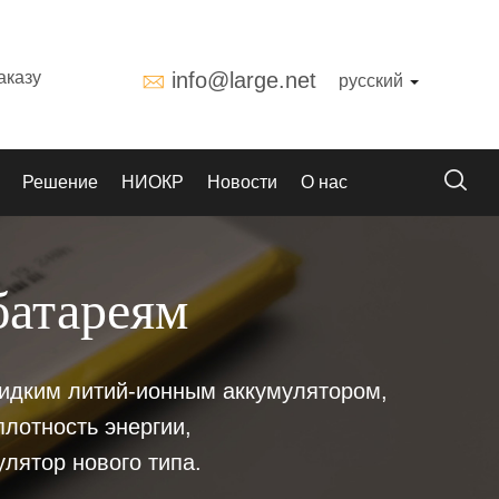
аказу
info@large.net
русский
Решение
НИОКР
Новости
О нас
батареям
 жидким литий-ионным аккумулятором,
лотность энергии,
улятор нового типа.