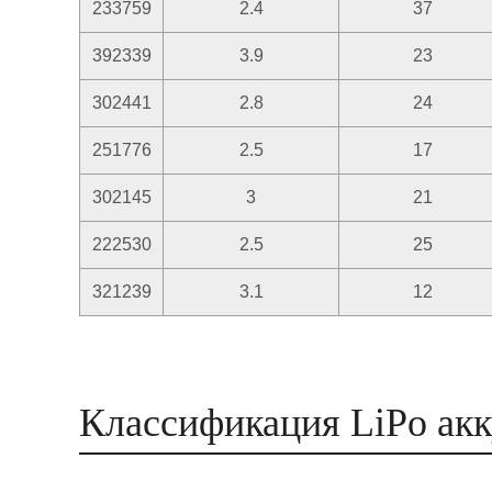
233759
2.4
37
392339
3.9
23
302441
2.8
24
251776
2.5
17
302145
3
21
222530
2.5
25
321239
3.1
12
Классификация LiPo ак