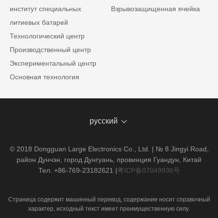
институт специальных
Взрывозащищенная ячейка
литиевых батарей
Технологический центр
Производственный центр
Экспериментальный центр
Основная технология
русский
© 2018 Dongguan Large Electronics Co., Ltd. | № 8 Jingyi Road,
район Дунчэн, город Дунгуань, провинция Гуандун, Китай
Тел. +86-769-23182621
|
粤ICP备07049936号
Страница содержит машинный перевод, содержание носит справочный
характер, исходный текст имеет преимущественную силу.