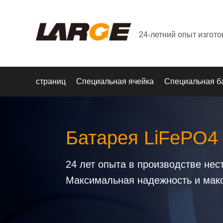
24-летний опыт изгот
страниц
Специальная ячейка
Специальная б
Батарея LiFePO4
24 лет опыта в производстве не
Максимальная надежность и мак