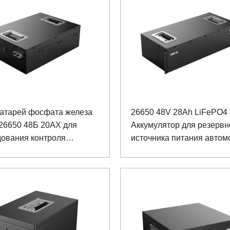
батарей фосфата железа
26650 48V 28Ah LiFePO4
26650 48Б 20АХ для
Аккумулятор для резервн
дования контроля
источника питания автом
сности корабля с
колом связи РС485