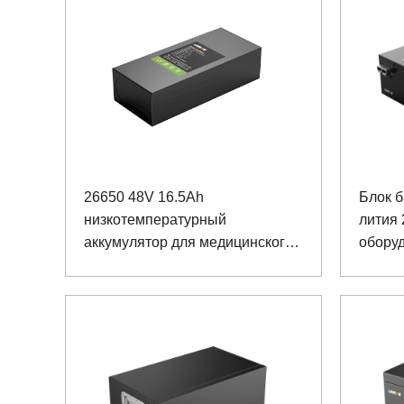
26650 48V 16.5Ah
Блок 
низкотемпературный
лития 
аккумулятор для медицинского
обору
оборудования
безопа
прото