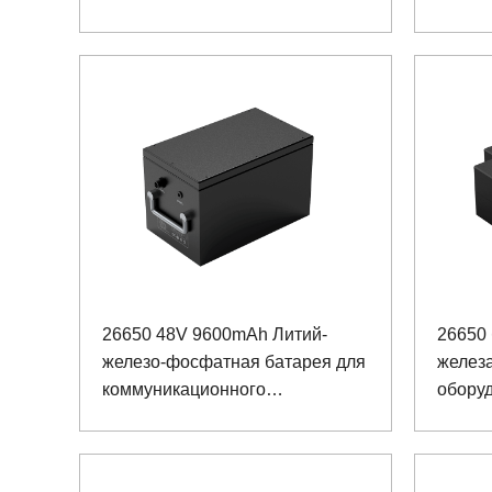
горног
26650 48V 9600mAh Литий-
26650
железо-фосфатная батарея для
желез
коммуникационного
обору
оборудования