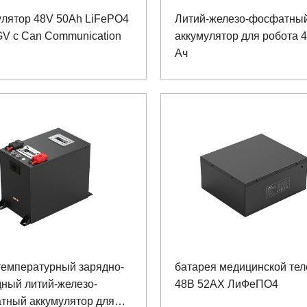
улятор 48V 50Ah LiFePO4
Литий-железо-фосфатны
GV с Can Communication
аккумулятор для робота 4
Ач
температурный зарядно-
батарея медицинской те
дный литий-железо-
48В 52АХ ЛиФеПО4
тный аккумулятор для