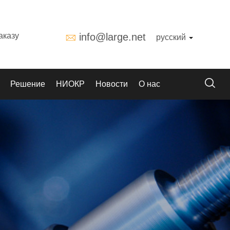
аказу
info@large.net
русский
Решение
НИОКР
Новости
О нас