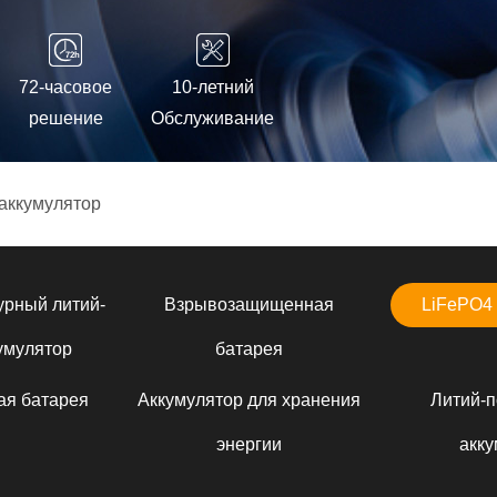
72-часовое
10-летний
решение
Обслуживание
аккумулятор
урный литий-
Взрывозащищенная
LiFePO4 
умулятор
батарея
ая батарея
Аккумулятор для хранения
Литий-
энергии
акку