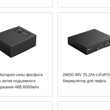
о робота
 батарея силы фосфата
26650 48V 35.2Ah LiFePO
а лития подъемного
Аккумулятор для лифта
дования 48В 6000мАх