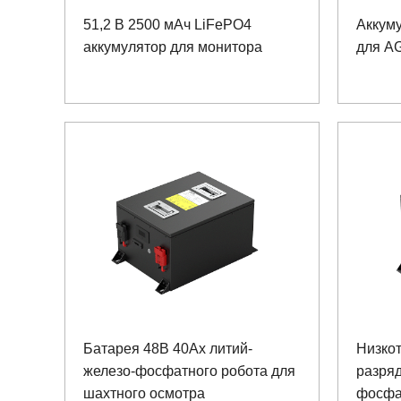
51,2 В 2500 мАч LiFePO4
Аккум
аккумулятор для монитора
для A
Батарея 48В 40Ах литий-
Низко
железо-фосфатного робота для
разря
шахтного осмотра
фосфа