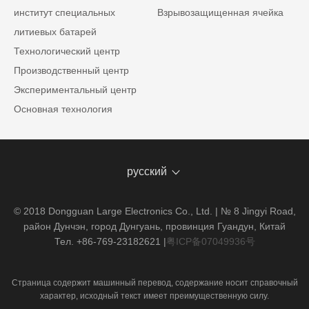
институт специальных
Взрывозащищенная ячейка
литиевых батарей
Технологический центр
Производственный центр
Экспериментальный центр
Основная технология
русский
© 2018 Dongguan Large Electronics Co., Ltd. | № 8 Jingyi Road,
район Дунчэн, город Дунгуань, провинция Гуандун, Китай
Тел. +86-769-23182621
|
粤ICP备07049936号
Страница содержит машинный перевод, содержание носит справочный
характер, исходный текст имеет преимущественную силу.