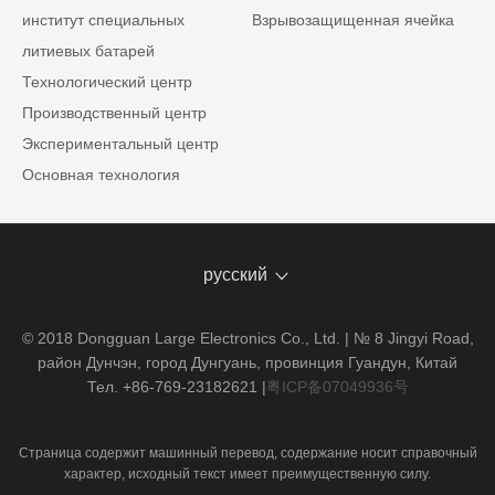
институт специальных
Взрывозащищенная ячейка
литиевых батарей
Технологический центр
Производственный центр
Экспериментальный центр
Основная технология
русский
© 2018 Dongguan Large Electronics Co., Ltd. | № 8 Jingyi Road,
район Дунчэн, город Дунгуань, провинция Гуандун, Китай
Тел. +86-769-23182621
|
粤ICP备07049936号
Страница содержит машинный перевод, содержание носит справочный
характер, исходный текст имеет преимущественную силу.