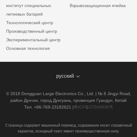
институт специальных
Взрывозащищенная ячейка
литиевых батарей
Технологический центр
Производственный центр
Экспериментальный центр
Основная технология
русский
© 2018 Dongguan Large Electronics Co., Ltd. | № 8 Jingyi Road,
район Дунчэн, город Дунгуань, провинция Гуандун, Китай
Тел. +86-769-23182621
|
粤ICP备07049936号
Страница содержит машинный перевод, содержание носит справочный
характер, исходный текст имеет преимущественную силу.