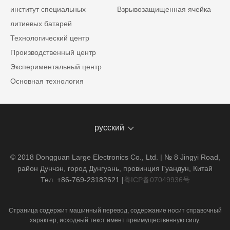
институт специальных
Взрывозащищенная ячейка
литиевых батарей
Технологический центр
Производственный центр
Экспериментальный центр
Основная технология
русский
© 2018 Dongguan Large Electronics Co., Ltd. | № 8 Jingyi Road,
район Дунчэн, город Дунгуань, провинция Гуандун, Китай
Тел. +86-769-23182621
|
粤ICP备07049936号
Страница содержит машинный перевод, содержание носит справочный
характер, исходный текст имеет преимущественную силу.