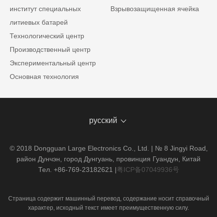
институт специальных
Взрывозащищенная ячейка
литиевых батарей
Технологический центр
Производственный центр
Экспериментальный центр
Основная технология
русский
© 2018 Dongguan Large Electronics Co., Ltd. | № 8 Jingyi Road,
район Дунчэн, город Дунгуань, провинция Гуандун, Китай
Тел. +86-769-23182621
|
粤ICP备07049936号
Страница содержит машинный перевод, содержание носит справочный
характер, исходный текст имеет преимущественную силу.