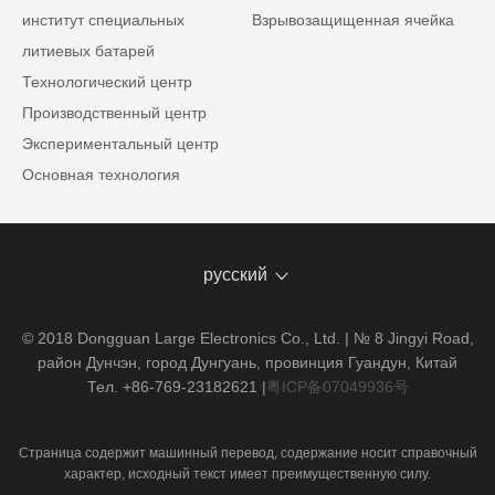
институт специальных
Взрывозащищенная ячейка
литиевых батарей
Технологический центр
Производственный центр
Экспериментальный центр
Основная технология
русский
© 2018 Dongguan Large Electronics Co., Ltd. | № 8 Jingyi Road,
район Дунчэн, город Дунгуань, провинция Гуандун, Китай
Тел. +86-769-23182621
|
粤ICP备07049936号
Страница содержит машинный перевод, содержание носит справочный
характер, исходный текст имеет преимущественную силу.