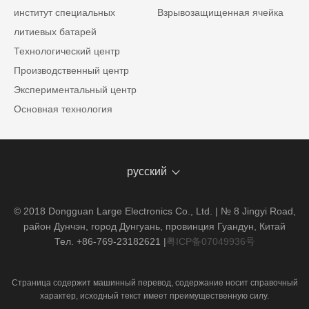
институт специальных
Взрывозащищенная ячейка
литиевых батарей
Технологический центр
Производственный центр
Экспериментальный центр
Основная технология
русский
© 2018 Dongguan Large Electronics Co., Ltd. | № 8 Jingyi Road,
район Дунчэн, город Дунгуань, провинция Гуандун, Китай
Тел. +86-769-23182621
|
粤ICP备07049936号
Страница содержит машинный перевод, содержание носит справочный
характер, исходный текст имеет преимущественную силу.