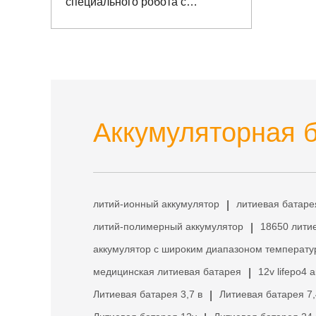
специального робота с
возможностью связи
Аккумуляторная б
литий-ионный аккумулятор
литиевая батаре
|
литий-полимерный аккумулятор
18650 лити
|
аккумулятор с широким диапазоном температу
медицинская литиевая батарея
12v lifepo4 
|
Литиевая батарея 3,7 в
Литиевая батарея 7,
|