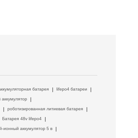
аккумуляторная батарея
lifepo4 батареи
|
|
 аккумулятор
|
роботизированная литиевая батарея
|
|
Батарея 48v lifepo4
|
й-ионный аккумулятор 5 в
|