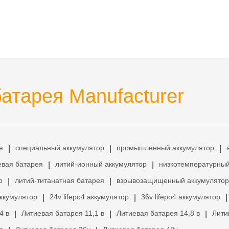
атарея Manufacturer
я
специальный аккумулятор
промышленный аккумулятор
|
|
|
евая батарея
литий-ионный аккумулятор
низкотемпературный
|
|
р
литий-титанатная батарея
взрывозащищенный аккумулятор
|
|
аккумулятор
24v lifepo4 аккумулятор
36v lifepo4 аккумулятор
|
|
|
4 в
Литиевая батарея 11,1 в
Литиевая батарея 14,8 в
Лити
|
|
|