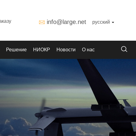
аказу
info@large.net
русский
Решение
НИОКР
Новости
О нас