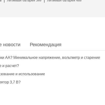
в
Литиевая батарея 36v
Литиевая батарея 48v
|
|
е новости
Рекомендация
йки АА? Минимальное напряжение, вольтметр и старение
е и расчет?
азование и использование
ятор 3,7 В?