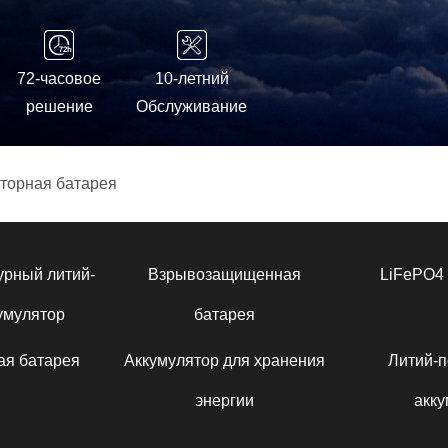
72-часовое
10-летний
решение
Обслуживание
торная батарея
урный литий-
Взрывозащищенная
LiFePO4 
умулятор
батарея
ая батарея
Аккумулятор для хранения
Литий-
энергии
акку