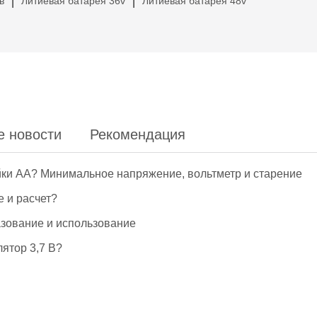
в
Литиевая батарея 36v
Литиевая батарея 48v
|
|
е новости
Рекомендация
йки АА? Минимальное напряжение, вольтметр и старение
е и расчет?
азование и использование
ятор 3,7 В?