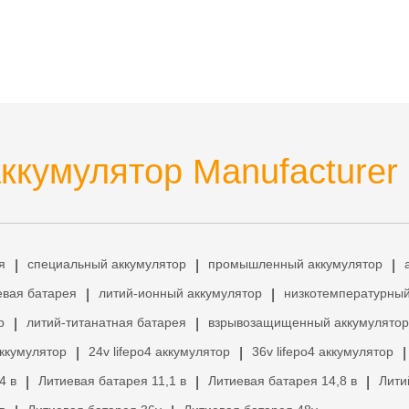
кумулятор Manufacturer
я
специальный аккумулятор
промышленный аккумулятор
|
|
|
евая батарея
литий-ионный аккумулятор
низкотемпературный
|
|
р
литий-титанатная батарея
взрывозащищенный аккумулятор
|
|
аккумулятор
24v lifepo4 аккумулятор
36v lifepo4 аккумулятор
|
|
|
4 в
Литиевая батарея 11,1 в
Литиевая батарея 14,8 в
Лити
|
|
|