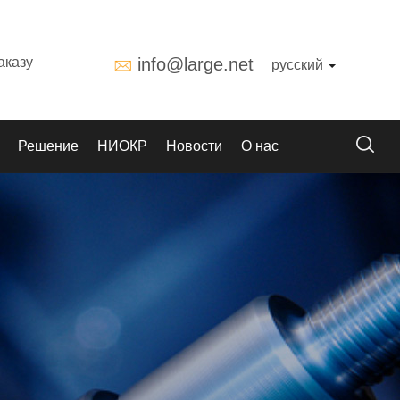
аказу
info@large.net
русский
Решение
НИОКР
Новости
О нас