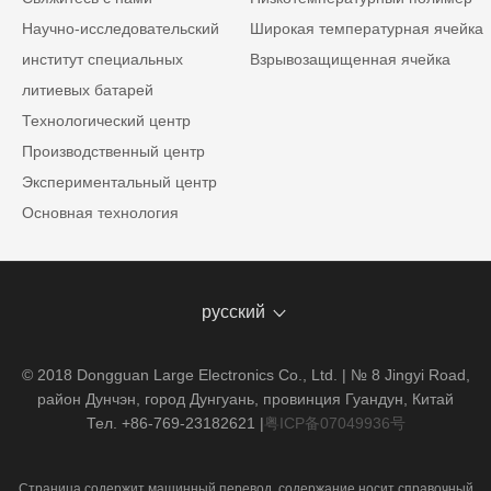
Научно-исследовательский
Широкая температурная ячейка
институт специальных
Взрывозащищенная ячейка
литиевых батарей
Технологический центр
Производственный центр
Экспериментальный центр
Основная технология
русский
© 2018 Dongguan Large Electronics Co., Ltd. | № 8 Jingyi Road,
район Дунчэн, город Дунгуань, провинция Гуандун, Китай
Тел. +86-769-23182621
|
粤ICP备07049936号
Страница содержит машинный перевод, содержание носит справочный