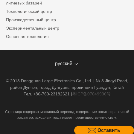
литиевых батарей
Технологический центр
Производственный центр
Экспериментальный центр
Основная технология
русский
© 2018 Dongguan Large Electronics Co., Ltd. | № 8 Jingyi Road,
район Дунчэн, город Дунгуань, провинция Гуандун, Китай
Тел. +86-769-23182621
|
粤ICP备07049936号
Страница содержит машинный перевод, содержание носит справочный
характер, исходный текст имеет преимущественную силу.
Оставить