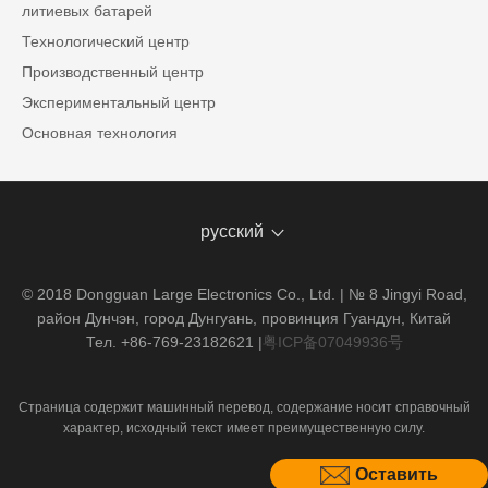
литиевых батарей
Технологический центр
Производственный центр
Экспериментальный центр
Основная технология
русский
© 2018 Dongguan Large Electronics Co., Ltd. | № 8 Jingyi Road,
район Дунчэн, город Дунгуань, провинция Гуандун, Китай
Тел. +86-769-23182621
|
粤ICP备07049936号
Страница содержит машинный перевод, содержание носит справочный
характер, исходный текст имеет преимущественную силу.
Оставить