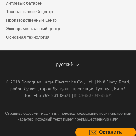
литиевых батарей
Технологический центр
Производственный центр
Экспериментальный центр
Основная технология
русский
© 2018 Dongguan Large Electronics Co., Ltd. | № 8 Jingyi Road,
район Дунчэн, город Дунгуань, провинция Гуандун, Китай
Тел. +86-769-23182621
|
粤ICP备07049936号
Страница содержит машинный перевод, содержание носит справочный
характер, исходный текст имеет преимущественную силу.
Оставить