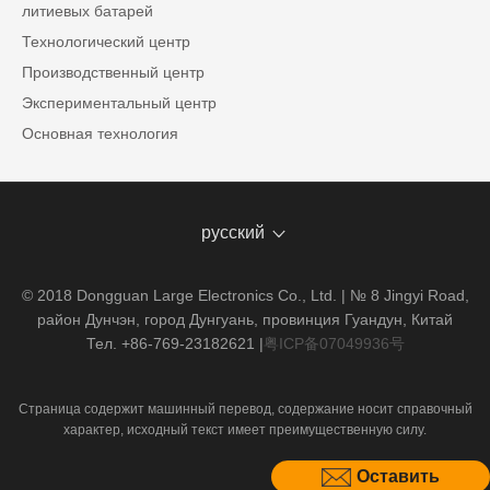
литиевых батарей
Технологический центр
Производственный центр
Экспериментальный центр
Основная технология
русский
© 2018 Dongguan Large Electronics Co., Ltd. | № 8 Jingyi Road,
район Дунчэн, город Дунгуань, провинция Гуандун, Китай
Тел. +86-769-23182621
|
粤ICP备07049936号
Страница содержит машинный перевод, содержание носит справочный
характер, исходный текст имеет преимущественную силу.
Оставить