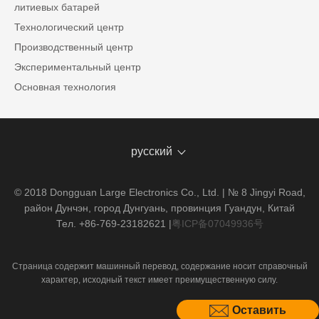
литиевых батарей
Технологический центр
Производственный центр
Экспериментальный центр
Основная технология
русский
© 2018 Dongguan Large Electronics Co., Ltd. | № 8 Jingyi Road,
район Дунчэн, город Дунгуань, провинция Гуандун, Китай
Тел. +86-769-23182621
|
粤ICP备07049936号
Страница содержит машинный перевод, содержание носит справочный
характер, исходный текст имеет преимущественную силу.
Оставить