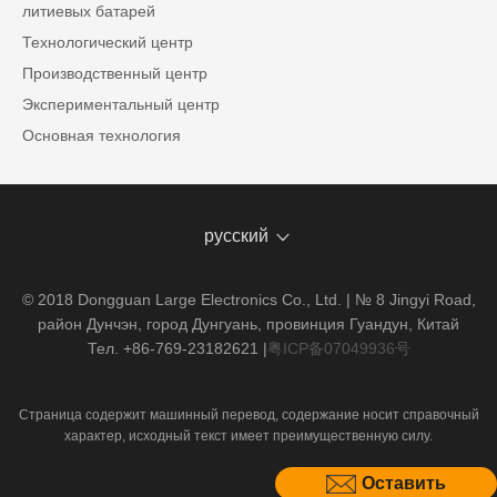
литиевых батарей
Технологический центр
Производственный центр
Экспериментальный центр
Основная технология
русский
© 2018 Dongguan Large Electronics Co., Ltd. | № 8 Jingyi Road,
район Дунчэн, город Дунгуань, провинция Гуандун, Китай
Тел. +86-769-23182621
|
粤ICP备07049936号
Страница содержит машинный перевод, содержание носит справочный
характер, исходный текст имеет преимущественную силу.
Оставить