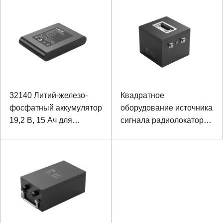
мониторинга на
косточки
открытом воздухе
32140 Литий-железо-
Квадратное
фосфатный аккумулятор
оборудование источника
19,2 В, 15 Ач для
сигнала радиолокатора
дисплея
блока батарей 25.6В
30.0Ах фосфата железа
лития широкополосное