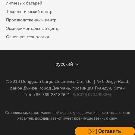
литиевых батарей
Технологический центр
Производственный центр
Экспериментальный центр
Основная технология
русский
© 2018 Dongguan Large Electronics Co., Ltd. | № 8 Jingyi Road,
район Дунчэн, город Дунгуань, провинция Гуандун, Китай
Тел. +86-769-23182621
|
粤ICP备07049936号
Страница содержит машинный перевод, содержание носит справочный
характер, исходный текст имеет преимущественную силу.
Оставить