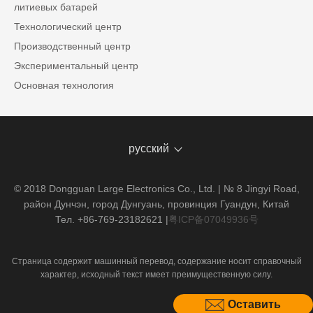
литиевых батарей
Технологический центр
Производственный центр
Экспериментальный центр
Основная технология
русский
© 2018 Dongguan Large Electronics Co., Ltd. | № 8 Jingyi Road,
район Дунчэн, город Дунгуань, провинция Гуандун, Китай
Тел. +86-769-23182621
|
粤ICP备07049936号
Страница содержит машинный перевод, содержание носит справочный
характер, исходный текст имеет преимущественную силу.
Оставить