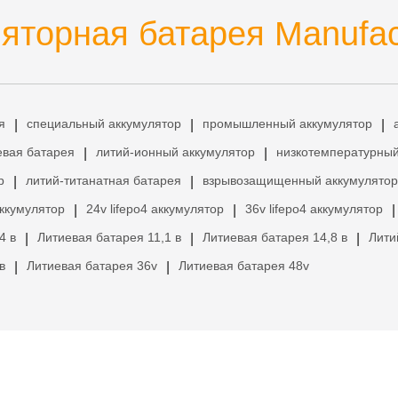
яторная батарея Manufac
я
специальный аккумулятор
промышленный аккумулятор
|
|
|
евая батарея
литий-ионный аккумулятор
низкотемпературный
|
|
р
литий-титанатная батарея
взрывозащищенный аккумулятор
|
|
аккумулятор
24v lifepo4 аккумулятор
36v lifepo4 аккумулятор
|
|
|
4 в
Литиевая батарея 11,1 в
Литиевая батарея 14,8 в
Лити
|
|
|
в
Литиевая батарея 36v
Литиевая батарея 48v
|
|