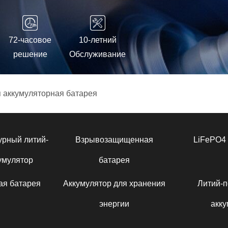
72-часовое
10-летний
решение
Обслуживание
 аккумуляторная батарея
урный литий-
Взрывозащищенная
LiFePO4 
умулятор
батарея
ая батарея
Аккумулятор для хранения
Литий-
энергии
акку