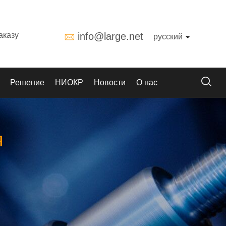
аказу
info@large.net
русский
Решение
НИОКР
Новости
О нас
я