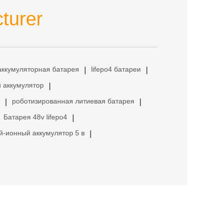
turer
аккумуляторная батарея
lifepo4 батареи
|
|
 аккумулятор
|
роботизированная литиевая батарея
|
|
Батарея 48v lifepo4
|
й-ионный аккумулятор 5 в
|