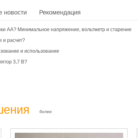
е новости
Рекомендация
йки АА? Минимальное напряжение, вольтметр и старение
е и расчет?
азование и использование
ятор 3,7 В?
шения
более