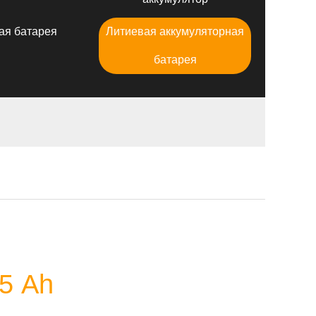
ая батарея
Литиевая аккумуляторная
батарея
5 Аh