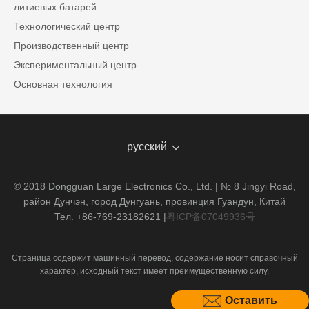
литиевых батарей
Технологический центр
Производственный центр
Экспериментальный центр
Основная технология
русский
© 2018 Dongguan Large Electronics Co., Ltd. | № 8 Jingyi Road,
район Дунчэн, город Дунгуань, провинция Гуандун, Китай
Тел. +86-769-23182621
|
粤ICP备07049936号
Страница содержит машинный перевод, содержание носит справочный
характер, исходный текст имеет преимущественную силу.
Оставить