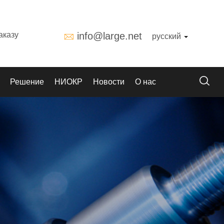
аказу
info@large.net
русский
Решение
НИОКР
Новости
О нас