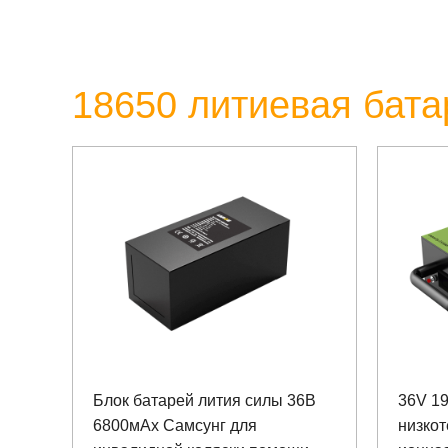
18650 литиевая бата
Блок батарей лития силы 36В
36V 19
6800мАх Самсунг для
низкот