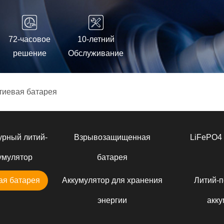
72-часовое
10-летний
решение
Обслуживание
тиевая батарея
урный литий-
Взрывозащищенная
LiFePO4 
умулятор
батарея
ая батарея
Аккумулятор для хранения
Литий-
энергии
акку