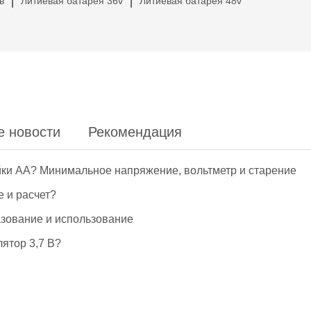
в
Литиевая батарея 36v
Литиевая батарея 48v
|
|
е новости
Рекомендация
йки АА? Минимальное напряжение, вольтметр и старение
е и расчет?
азование и использование
ятор 3,7 В?