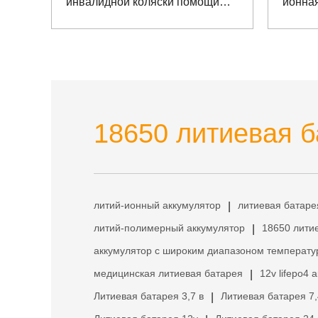
инвалидной коляски помощи
ионная
силы
электр
18650 литиевая б
литий-ионный аккумулятор
литиевая батаре
|
литий-полимерный аккумулятор
18650 лити
|
аккумулятор с широким диапазоном температу
медицинская литиевая батарея
12v lifepo4 
|
Литиевая батарея 3,7 в
Литиевая батарея 7,
|