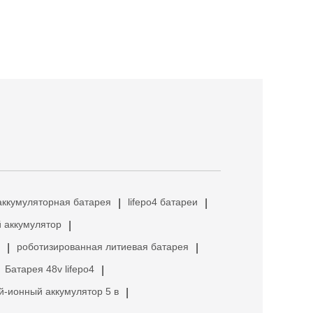
аккумуляторная батарея
lifepo4 батареи
|
|
 аккумулятор
|
роботизированная литиевая батарея
|
|
Батарея 48v lifepo4
|
й-ионный аккумулятор 5 в
|