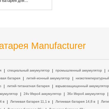
 батарея для
ического гаечного ключа
атарея Manufacturer
я
специальный аккумулятор
промышленный аккумулятор
|
|
|
евая батарея
литий-ионный аккумулятор
низкотемпературный
|
|
р
литий-титанатная батарея
взрывозащищенный аккумулятор
|
|
аккумулятор
24v lifepo4 аккумулятор
36v lifepo4 аккумулятор
|
|
|
4 в
Литиевая батарея 11,1 в
Литиевая батарея 14,8 в
Лити
|
|
|