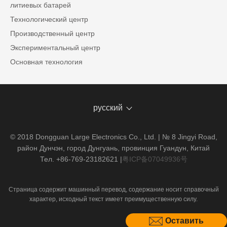
литиевых батарей
Технологический центр
Производственный центр
Экспериментальный центр
Основная технология
русский
© 2018 Dongguan Large Electronics Co., Ltd. | № 8 Jingyi Road,
район Дунчэн, город Дунгуань, провинция Гуандун, Китай
Тел. +86-769-23182621
|
粤ICP备07049936号
Страница содержит машинный перевод, содержание носит справочный
характер, исходный текст имеет преимущественную силу.
Оставить