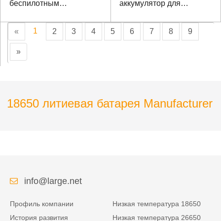
беспилотным
аккумулятор для
парашютным литий-
шахматного робота
ионным аккумулятором
1
«
2
3
4
5
6
7
8
9
»
18650 литиевая батарея Manufacturer
info@large.net
Профиль компании
Низкая температура 18650
История развития
Низкая температура 26650