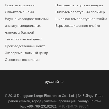
Новости компании
Низкотемпературный квадрат
Свяжитесь с нами
Низкотемпературный полимер
Научно-исследовательский
Широкая температурная ячейка
институт специальных
Взрывозащищенная ячейка
литиевых батарей
Технологический центр
Производственный центр
Экспериментальный центр
Основная технология
русский
© 2018 Dongguan Large Electronics Co., Ltd. | № 8 Jingyi Road,
район Дунчэн, город Дунгуань, провинция Гуандун, Китай
Тел. +86-769-23182621
|
粤ICP备07049936号