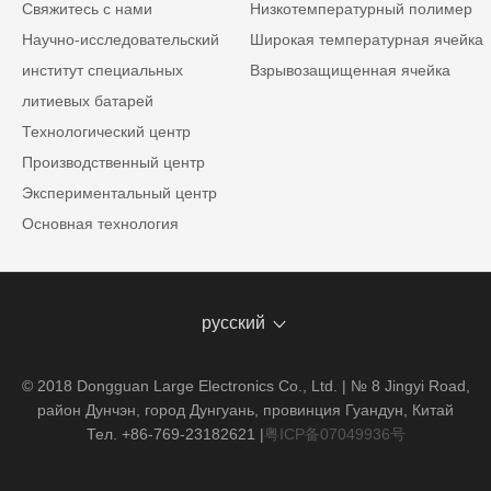
Свяжитесь с нами
Низкотемпературный полимер
Научно-исследовательский
Широкая температурная ячейка
институт специальных
Взрывозащищенная ячейка
литиевых батарей
Технологический центр
Производственный центр
Экспериментальный центр
Основная технология
русский
© 2018 Dongguan Large Electronics Co., Ltd. | № 8 Jingyi Road,
район Дунчэн, город Дунгуань, провинция Гуандун, Китай
Тел. +86-769-23182621
|
粤ICP备07049936号