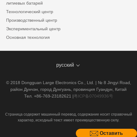
литиевых батарей
Технологический центр
Производственный центр
Экспериментальный центр
Основная технология
русский
© 2018 Dongguan Large Electronics Co., Ltd. | № 8 Jingyi Road,
район Дунчэн, город Дунгуань, провинция Гуандун, Китай
Тел. +86-769-23182621
|
粤ICP备07049936号
Страница содержит машинный перевод, содержание носит справочный
характер, исходный текст имеет преимущественную силу.
Оставить