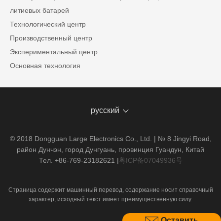
литиевых батарей
Технологический центр
Производственный центр
Экспериментальный центр
Основная технология
русский
© 2018 Dongguan Large Electronics Co., Ltd. | № 8 Jingyi Road,
район Дунчэн, город Дунгуань, провинция Гуандун, Китай
Тел. +86-769-23182621
|
粤ICP备07049936号
Страница содержит машинный перевод, содержание носит справочный
характер, исходный текст имеет преимущественную силу.
Оставить