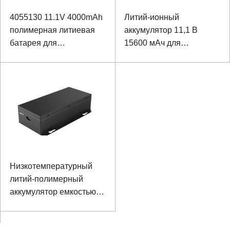
4055130 11.1V 4000mAh
Литий-ионный
полимерная литиевая
аккумулятор 11,1 В
батарея для
15600 мАч для
медицинского
автомобильного
передового
холодильника
косметического
инструмента
Низкотемпературный
литий-полимерный
аккумулятор емкостью
11,1 В 7800 мАч с
высокой плотностью