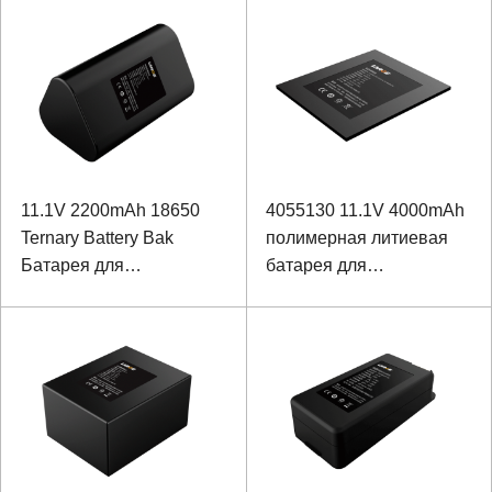
11.1V 2200mAh 18650
4055130 11.1V 4000mAh
Ternary Battery Bak
полимерная литиевая
Батарея для
батарея для
инфузионного насоса
медицинского
передового
косметического
инструмента