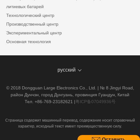
литиевых батарей
Технологический центр
Производственный центр
Экспериментальный центр
Основная технология
русский
© 2018 Dongguan Large Electronics Co., Ltd. | № 8 Jingyi Road,
район Дунчэн, город Дунгуань, провинция Гуандун, Китай
Тел. +86-769-23182621
|
粤ICP备07049936号
Страница содержит машинный перевод, содержание носит справочный
характер, исходный текст имеет преимущественную силу.
Оставить