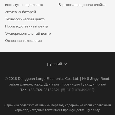
институт специальных
Взрывозащищенная ячейка
литиевых батарей
Технологический центр
Производственный центр
Экспериментальный центр
Основная технология
русский
© 2018 Dongguan Large Electronics Co., Ltd. | № 8 Jingyi Road,
район Дунчэн, город Дунгуань, провинция Гуандун, Китай
Тел. +86-769-23182621
|
粤ICP备07049936号
Страница содержит машинный перевод, содержание носит справочный
характер, исходный текст имеет преимущественную силу.