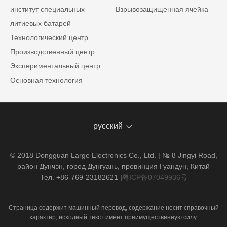
институт специальных
Взрывозащищенная ячейка
литиевых батарей
Технологический центр
Производственный центр
Экспериментальный центр
Основная технология
русский
© 2018 Dongguan Large Electronics Co., Ltd. | № 8 Jingyi Road,
район Дунчэн, город Дунгуань, провинция Гуандун, Китай
Тел. +86-769-23182621
|
粤ICP备07049936号
Страница содержит машинный перевод, содержание носит справочный
характер, исходный текст имеет преимущественную силу.