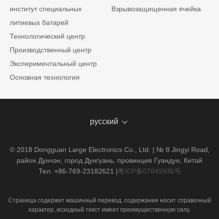
институт специальных
Взрывозащищенная ячейка
литиевых батарей
Технологический центр
Производственный центр
Экспериментальный центр
Основная технология
русский
© 2018 Dongguan Large Electronics Co., Ltd. | № 8 Jingyi Road,
район Дунчэн, город Дунгуань, провинция Гуандун, Китай
Тел. +86-769-23182621
|
粤ICP备07049936号
Страница содержит машинный перевод, содержание носит справочный
характер, исходный текст имеет преимущественную силу.