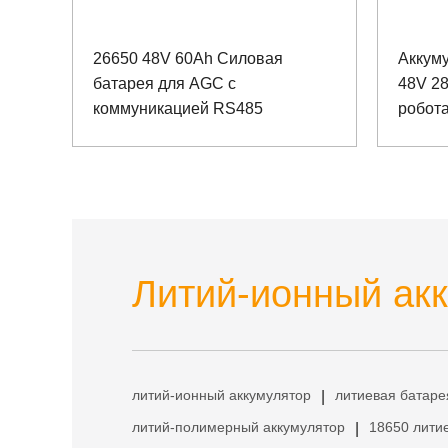
26650 48V 60Ah Силовая
Аккум
батарея для AGC с
48V 2
коммуникацией RS485
робот
RS232
Литий-ионный акк
литий-ионный аккумулятор
литиевая батаре
|
литий-полимерный аккумулятор
18650 лити
|