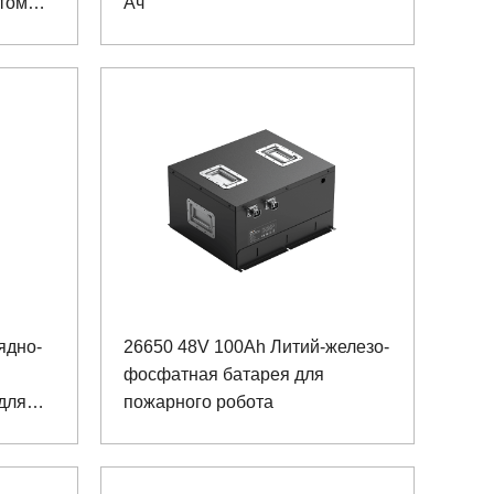
ртом
Ач
ядно-
26650 48V 100Ah Литий-железо-
фосфатная батарея для
для
пожарного робота