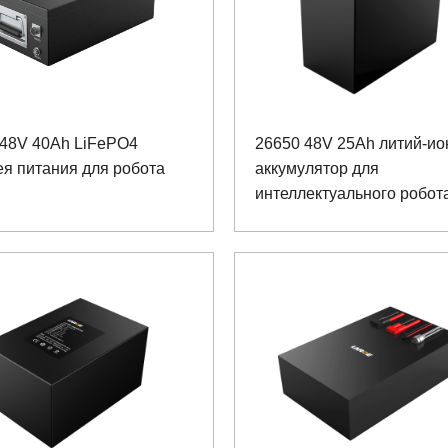
 48V 40Ah LiFePO4
26650 48V 25Ah литий-и
я питания для робота
аккумулятор для
интеллектуального робо
Pipe Gallery с коммуника
RS485