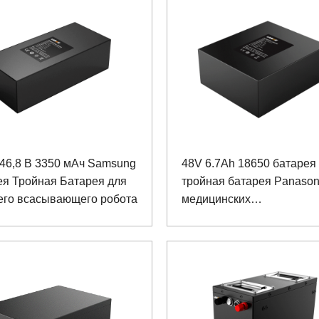
46,8 В 3350 мАч Samsung
48V 6.7Ah 18650 батарея
ея Тройная Батарея для
тройная батарея Panason
его всасывающего робота
медицинских
реабилитационных робот