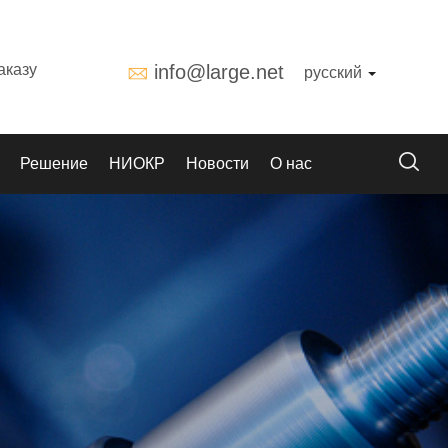
аказу
info@large.net
русский
Решение
НИОКР
Новости
О нас