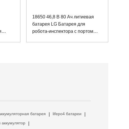
18650 46,8 В 80 Ач литиевая
батарея LG Батарея для
я
робота-инспектора с портом
связи RS485
аккумуляторная батарея
lifepo4 батареи
|
|
 аккумулятор
|