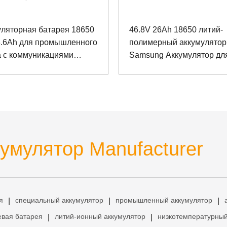
уляторная батарея 18650
46.8V 26Ah 18650 литий-
8.6Ah для промышленного
полимерный аккумулятор
а с коммуникациями
Samsung Аккумулятор дл
 и RS485
робота-манипулятора
умулятор Manufacturer
я
специальный аккумулятор
промышленный аккумулятор
|
|
|
евая батарея
литий-ионный аккумулятор
низкотемпературный
|
|