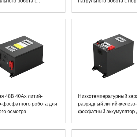
льного робота с
патрульного робота с по
жностью связи
связи RS485
я 48В 40Ах литий-
Низкотемпературный зар
о-фосфатного робота для
разрядный литий-железо-
ого осмотра
фосфатный аккумулятор 
горного робота