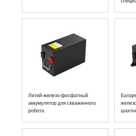
специа
возмо
Литий-железо-фосфатный
Батаре
аккумулятор для скважинного
желез
робота
шахтн