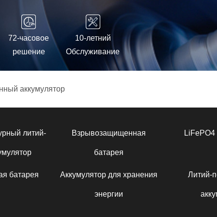
72-часовое
10-летний
решение
Обслуживание
нный аккумулятор
урный литий-
Взрывозащищенная
LiFePO4 
умулятор
батарея
ая батарея
Аккумулятор для хранения
Литий-
энергии
акку