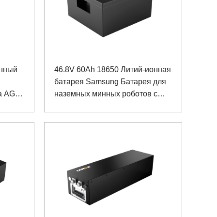
онный
46.8V 60Ah 18650 Литий-ионная
батарея Samsung Батарея для
та AGV
наземных минных роботов с
цией
коммуникацией RS485