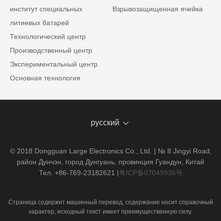
институт специальных
Взрывозащищенная ячейка
литиевых батарей
Технологический центр
Производственный центр
Экспериментальный центр
Основная технология
русский
© 2018 Dongguan Large Electronics Co., Ltd. | № 8 Jingyi Road,
район Дунчэн, город Дунгуань, провинция Гуандун, Китай
Тел. +86-769-23182621
|
粤ICP备07049936号
Страница содержит машинный перевод, содержание носит справочный
характер, исходный текст имеет преимущественную силу.