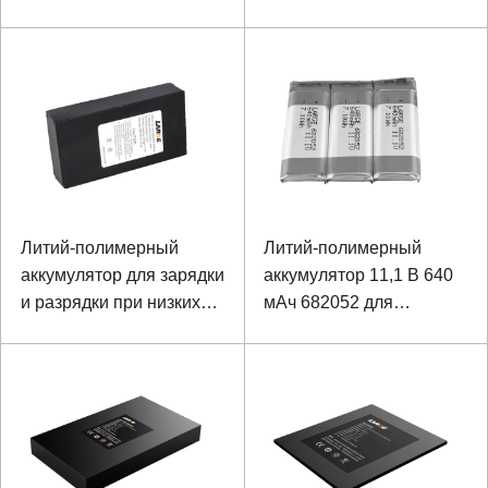
ноутбука
портативного
устройства
Литий-полимерный
Литий-полимерный
аккумулятор для зарядки
аккумулятор 11,1 В 640
и разрядки при низких
мАч 682052 для
температурах -20 ℃
ультразвукового
11582150, 11,1 В, 10 Ач
расходомера
для шкафа Smart
Express