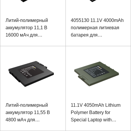
Литий-полимерный
4055130 11.1V 4000mAh
аккумулятор 11,1 В
полимерная литиевая
16000 мАч для
батарея для
медицинских
медицинского
планшетных ПК
передового
косметического
инструмента
Литий-полимерный
11.1V 4050mAh Lithium
аккумулятор 11,55 В
Polymer Battery for
4800 мАч для
Special Laptop with
специального ноутбука с
SMBUS Communication