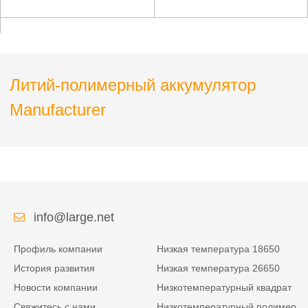
медицинских
медицинского
планшетных ПК
передового
косметического
инструмента
Литий-полимерный аккумулятор
Manufacturer
info@large.net
Профиль компании
Низкая температура 18650
История развития
Низкая температура 26650
Новости компании
Низкотемпературный квадрат
Свяжитесь с нами
Низкотемпературный полимер