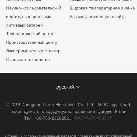
Научно-исследовательский
Широкая температурная ячейка
институт специальных
Взрывозащищенная ячейка
литиевых батарей
Технологический центр
Производственный центр
Экспериментальный центр
Основная технология
русский
© 2018 Dongguan Large Electronics Co., Ltd. | № 8 Jingyi Road,
район Дунчэн, город Дунгуань, провинция Гуандун, Китай
Тел. +86-769-23182621
|
粤ICP备07049936号
Страница содержит машинный перевод, содержание носит справочный