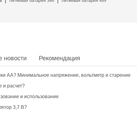
в
Литиевая батарея 36v
Литиевая батарея 48v
|
|
е новости
Рекомендация
йки АА? Минимальное напряжение, вольтметр и старение
е и расчет?
азование и использование
ятор 3,7 В?