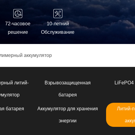
72-часовое
10-летний
решение
Обслуживание
лимерный аккумулятор
урный литий-
Взрывозащищенная
LiFePO4 
умулятор
батарея
ая батарея
Аккумулятор для хранения
Литий-
энергии
акку