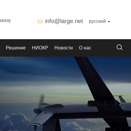
аказу
info@large.net
русский
Решение
НИОКР
Новости
О нас