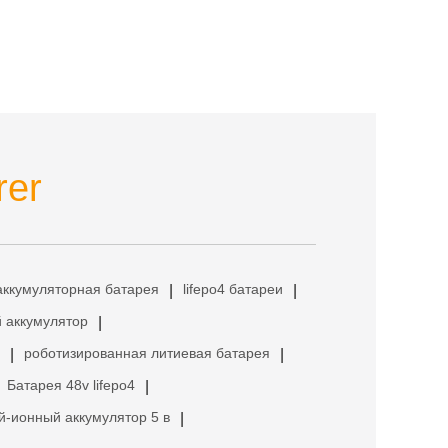
rer
аккумуляторная батарея
lifepo4 батареи
|
|
 аккумулятор
|
роботизированная литиевая батарея
|
|
Батарея 48v lifepo4
|
й-ионный аккумулятор 5 в
|