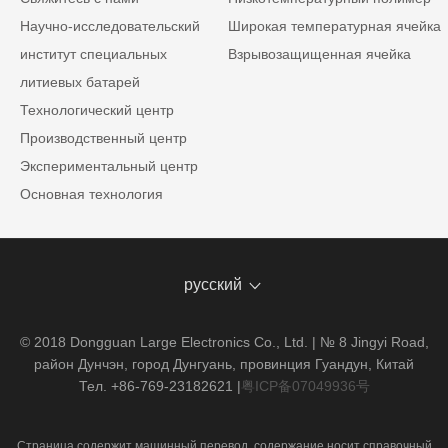
Научно-исследовательский
Широкая температурная ячейка
институт специальных
Взрывозащищенная ячейка
литиевых батарей
Технологический центр
Производственный центр
Экспериментальный центр
Основная технология
русский
© 2018 Dongguan Large Electronics Co., Ltd. | № 8 Jingyi Road,
район Дунчэн, город Дунгуань, провинция Гуандун, Китай
Тел. +86-769-23182621
|
粤ICP备07049936号
Страница содержит машинный перевод, содержание носит справочный