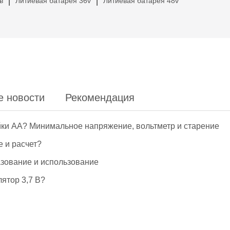
в
Литиевая батарея 36v
Литиевая батарея 48v
|
|
е новости
Рекомендация
йки АА? Минимальное напряжение, вольтметр и старение
е и расчет?
азование и использование
ятор 3,7 В?