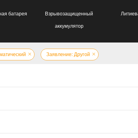
ная батарея
Взрывозащищенный
Литиев
аккумулятор
зматический
Заявление: Другой