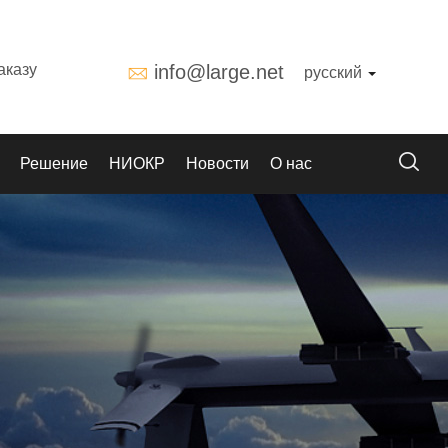
аказу
info@large.net
русский
Решение
НИОКР
Новости
О нас