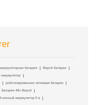
rer
аккумуляторная батарея
lifepo4 батареи
|
|
 аккумулятор
|
роботизированная литиевая батарея
|
|
Батарея 48v lifepo4
|
й-ионный аккумулятор 5 в
|