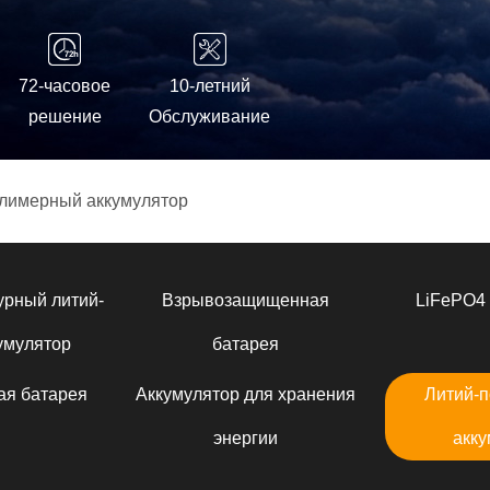
72-часовое
10-летний
решение
Обслуживание
лимерный аккумулятор
урный литий-
Взрывозащищенная
LiFePO4 
умулятор
батарея
ая батарея
Аккумулятор для хранения
Литий-
энергии
акку