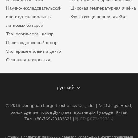
Научно-исследовательский
Широкая температурная ячейка
институт специальных
Взрывозащищенная ячейка
литиевых батарей
Технологический центр
Производственный центр
Экспериментальный центр
Основная технология
русский
© 2018 Dongguan Large Electronics Co., Ltd. | № 8 Jingyi Road,
район Дунчэн, город Дунгуань, провинция Гуандун, Китай
Тел. +86-769-23182621
|
粤ICP备07049936号
Страница содержит машинный перевод, содержание носит справочный