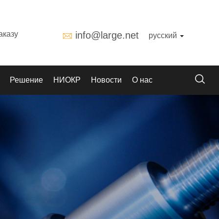
аказу
info@large.net
русский
Решение
НИОКР
Новости
О нас