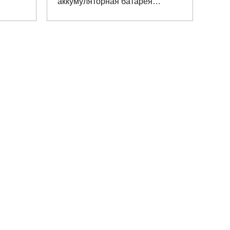
аккумуляторная батарея
LiFePO4 для робота для
проверки электроэнергии