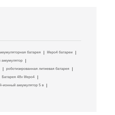
аккумуляторная батарея
lifepo4 батареи
|
|
 аккумулятор
|
роботизированная литиевая батарея
|
|
Батарея 48v lifepo4
|
й-ионный аккумулятор 5 в
|