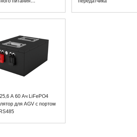
ного питания
передатчика
нского устройства
25,6 А 60 Ач LiFePO4
лятор для AGV с портом
 RS485