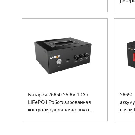
резерв
медици
Батарея 26650 25.6V 10Ah
26650 
LiFePO4 Роботизированная
аккуму
контролируя литий-ионную
связи
батарею с коммуникацией
RS485