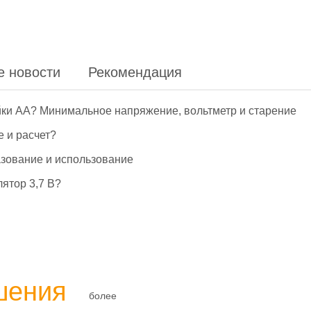
е новости
Рекомендация
йки АА? Минимальное напряжение, вольтметр и старение
е и расчет?
азование и использование
ятор 3,7 В?
шения
более