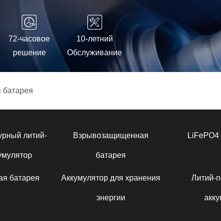
72-часовое
10-летний
решение
Обслуживание
 батарея
урный литий-
Взрывозащищенная
LiFePO4 
умулятор
батарея
ая батарея
Аккумулятор для хранения
Литий-
энергии
акку