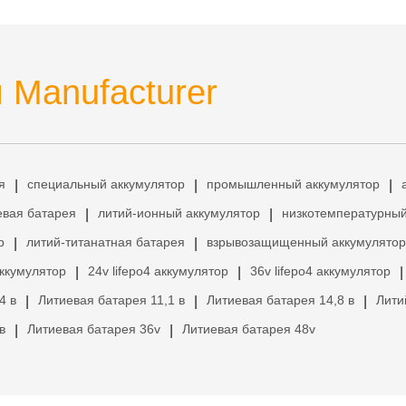
 Manufacturer
я
специальный аккумулятор
промышленный аккумулятор
|
|
|
евая батарея
литий-ионный аккумулятор
низкотемпературный
|
|
р
литий-титанатная батарея
взрывозащищенный аккумулятор
|
|
аккумулятор
24v lifepo4 аккумулятор
36v lifepo4 аккумулятор
|
|
|
4 в
Литиевая батарея 11,1 в
Литиевая батарея 14,8 в
Лити
|
|
|
в
Литиевая батарея 36v
Литиевая батарея 48v
|
|