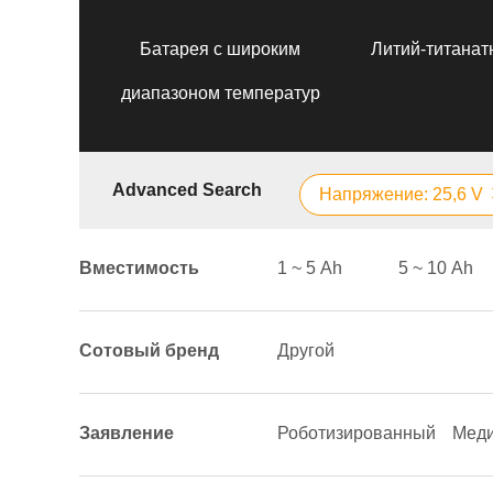
Батарея с широким
Литий-титанат
диапазоном температур
Advanced Search
Напряжение: 25,6 V
Вместимость
1 ~ 5 Аh
5 ~ 10 Аh
Сотовый бренд
Другой
Заявление
Роботизированный
Меди