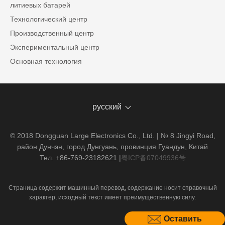
литиевых батарей
Технологический центр
Производственный центр
Экспериментальный центр
Основная технология
русский
© 2018 Dongguan Large Electronics Co., Ltd. | № 8 Jingyi Road,
район Дунчэн, город Дунгуань, провинция Гуандун, Китай
Тел. +86-769-23182621
|
粤ICP备07049936号
Страница содержит машинный перевод, содержание носит справочный
характер, исходный текст имеет преимущественную силу.
Оставить