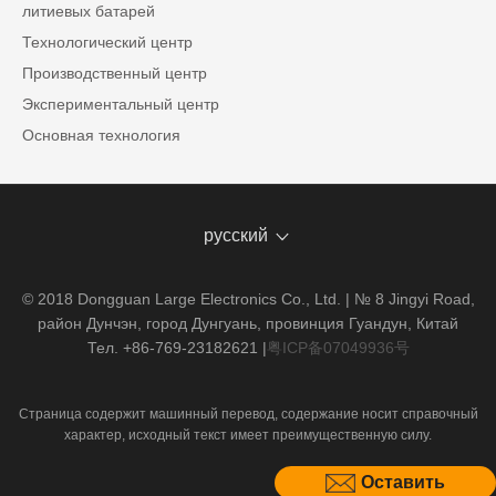
литиевых батарей
Технологический центр
Производственный центр
Экспериментальный центр
Основная технология
русский
© 2018 Dongguan Large Electronics Co., Ltd. | № 8 Jingyi Road,
район Дунчэн, город Дунгуань, провинция Гуандун, Китай
Тел. +86-769-23182621
|
粤ICP备07049936号
Страница содержит машинный перевод, содержание носит справочный
характер, исходный текст имеет преимущественную силу.
Оставить