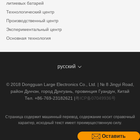
литиевых батарей
Технологический центр
Производственный центр
Экспериментальный центр
Основная технология
русский
© 2018 Dongguan Large Electronics Co., Ltd. | № 8 Jingyi Road,
район Дунчэн, город Дунгуань, провинция Гуандун, Китай
Тел. +86-769-23182621
|
粤ICP备07049936号
Страница содержит машинный перевод, содержание носит справочный
характер, исходный текст имеет преимущественную силу.
Оставить