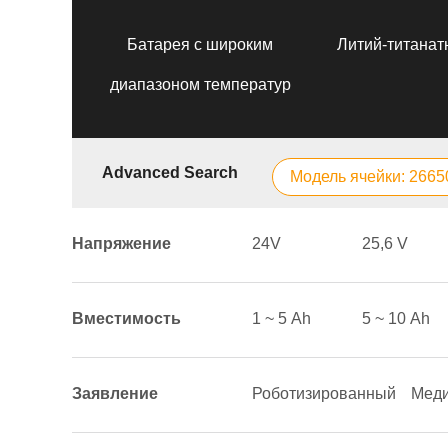
Батарея с широким
Литий-титанат
диапазоном температур
Advanced Search
Модель ячейки: 2665
Напряжение
24V
25,6 V
Вместимость
1 ~ 5 Аh
5 ~ 10 Аh
Заявление
Роботизированный
Меди