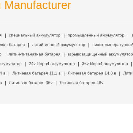
 Manufacturer
я
специальный аккумулятор
промышленный аккумулятор
|
|
|
евая батарея
литий-ионный аккумулятор
низкотемпературный
|
|
р
литий-титанатная батарея
взрывозащищенный аккумулятор
|
|
аккумулятор
24v lifepo4 аккумулятор
36v lifepo4 аккумулятор
|
|
|
4 в
Литиевая батарея 11,1 в
Литиевая батарея 14,8 в
Лити
|
|
|
в
Литиевая батарея 36v
Литиевая батарея 48v
|
|