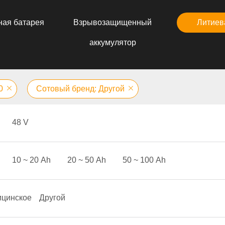
ная батарея
Взрывозащищенный
Литиев
аккумулятор
0
Сотовый бренд: Другой
48 V
10 ~ 20 Аh
20 ~ 50 Аh
50 ~ 100 Аh
цинское
Другой