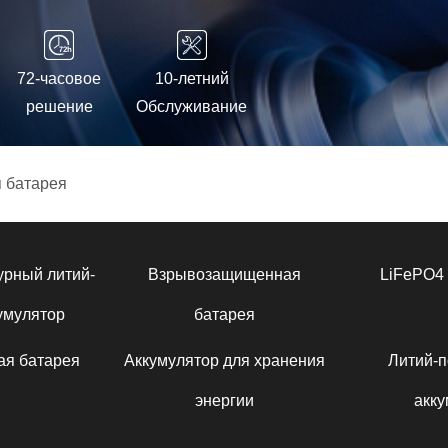
72-часовое
10-летний
решение
Обслуживание
 батарея
урный литий-
Взрывозащищенная
LiFePO4 
умулятор
батарея
ая батарея
Аккумулятор для хранения
Литий-
энергии
акку