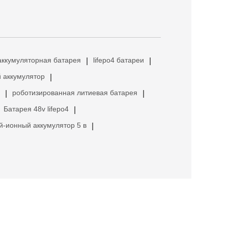
аккумуляторная батарея
lifepo4 батареи
|
|
 аккумулятор
|
роботизированная литиевая батарея
|
|
Батарея 48v lifepo4
|
й-ионный аккумулятор 5 в
|