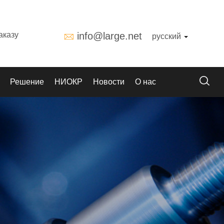
аказу
info@large.net
русский
Решение
НИОКР
Новости
О нас