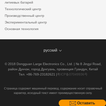
литиевых батарей
Технологический центр
Производственный центр
Экспериментальный центр
Основная технология
русский
© 2018 Dongguan Large Electronics Co., Ltd. | № 8 Jingyi Road,
район Дунчэн, город Дунгуань, провинция Гуандун, Китай
Тел. +86-769-23182621
|
粤ICP备07049936号
Страница содержит машинный перевод, содержание носит справочный
характер, исходный текст имеет преимущественную силу.
Оставить