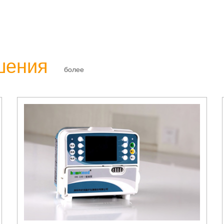
шения
более