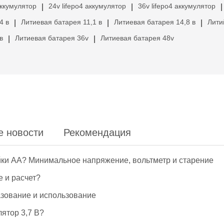
аккумулятор
24v lifepo4 аккумулятор
36v lifepo4 аккумулятор
|
|
|
4 в
Литиевая батарея 11,1 в
Литиевая батарея 14,8 в
Лити
|
|
|
в
Литиевая батарея 36v
Литиевая батарея 48v
|
|
е новости
Рекомендация
йки АА? Минимальное напряжение, вольтметр и старение
е и расчет?
азование и использование
ятор 3,7 В?