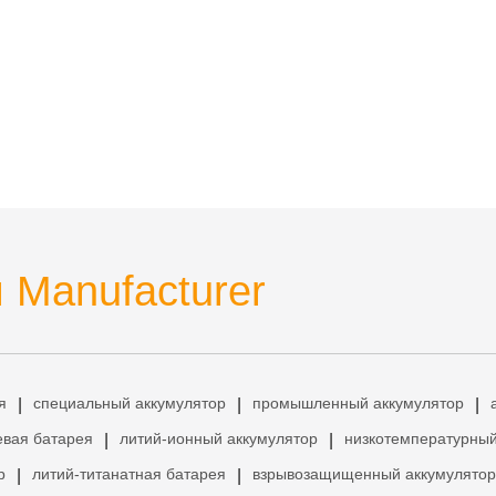
 Manufacturer
я
специальный аккумулятор
промышленный аккумулятор
|
|
|
евая батарея
литий-ионный аккумулятор
низкотемпературный
|
|
р
литий-титанатная батарея
взрывозащищенный аккумулятор
|
|