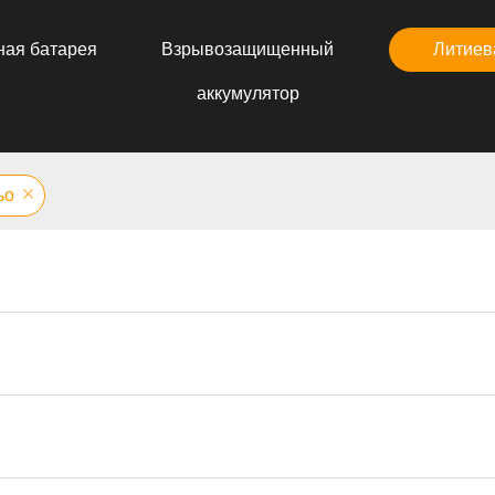
ная батарея
Взрывозащищенный
Литиев
аккумулятор
ьо