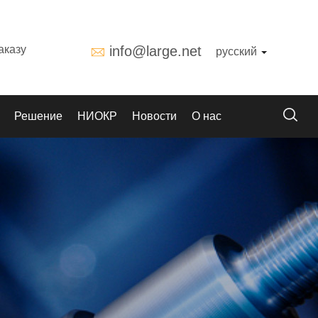
аказу
info@large.net
русский
Решение
НИОКР
Новости
О нас