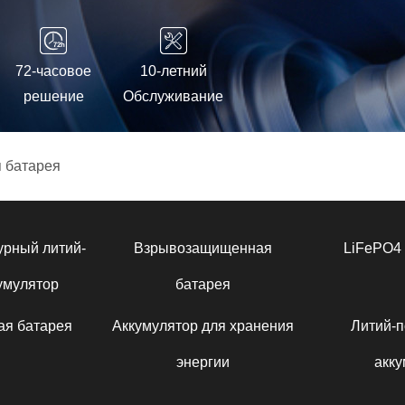
72-часовое
10-летний
решение
Обслуживание
 батарея
урный литий-
Взрывозащищенная
LiFePO4 
умулятор
батарея
ая батарея
Аккумулятор для хранения
Литий-
энергии
акку