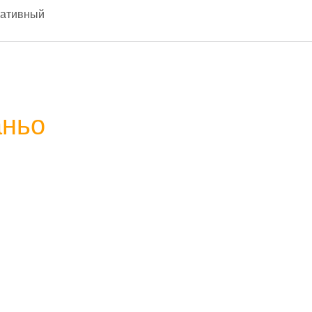
ативный
аньо