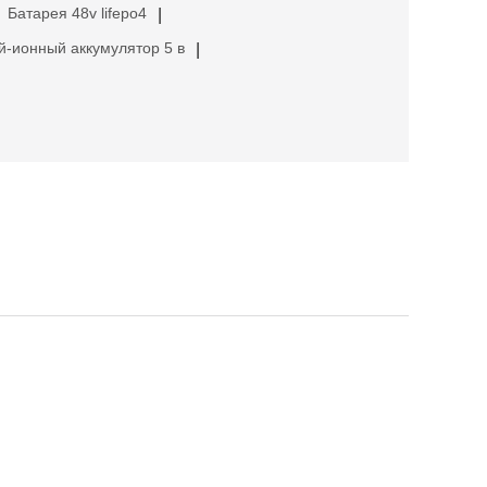
Батарея 48v lifepo4
|
й-ионный аккумулятор 5 в
|